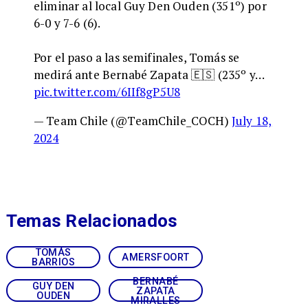
eliminar al local Guy Den Ouden (351º) por
6-0 y 7-6 (6).
Por el paso a las semifinales, Tomás se
medirá ante Bernabé Zapata 🇪🇸 (235º y…
pic.twitter.com/6IIf8gP5U8
— Team Chile (@TeamChile_COCH)
July 18,
2024
Temas Relacionados
TOMÁS
AMERSFOORT
BARRIOS
BERNABÉ
GUY DEN
ZAPATA
OUDEN
MIRALLES