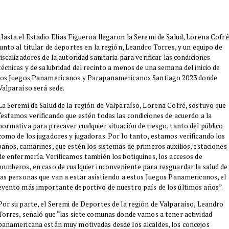
Hasta el Estadio Elías Figueroa llegaron la Seremi de Salud, Lorena Cofré
junto al titular de deportes en la región, Leandro Torres, y un equipo de
fiscalizadores de la autoridad sanitaria para verificar las condiciones
técnicas y de salubridad del recinto a menos de una semana del inicio de
los Juegos Panamericanos y Parapanamericanos Santiago 2023 donde
Valparaíso será sede.
​La Seremi de Salud de la región de Valparaíso, Lorena Cofré, sostuvo que
“estamos verificando que estén todas las condiciones de acuerdo a la
normativa para precaver cualquier situación de riesgo, tanto del público
como de los jugadores y jugadoras. Por lo tanto, estamos verificando los
baños, camarines, que estén los sistemas de primeros auxilios, estaciones
de enfermería. Verificamos también los botiquines, los accesos de
bomberos, en caso de cualquier inconveniente para resguardar la salud de
las personas que van a estar asistiendo a estos Juegos Panamericanos, el
evento más importante deportivo de nuestro país de los últimos años”.
Por su parte, el Seremi de Deportes de la región de Valparaíso, Leandro
Torres, señaló que “las siete comunas donde vamos a tener actividad
panamericana están muy motivadas desde los alcaldes, los concejos