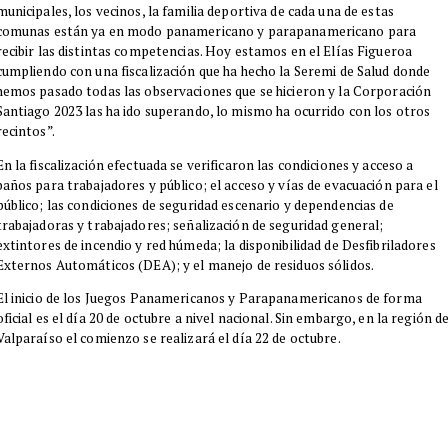
municipales, los vecinos, la familia deportiva de cada una de estas
comunas están ya en modo panamericano y parapanamericano para
recibir las distintas competencias. Hoy estamos en el Elías Figueroa
cumpliendo con una fiscalización que ha hecho la Seremi de Salud donde
hemos pasado todas las observaciones que se hicieron y la Corporación
Santiago 2023 las ha ido superando, lo mismo ha ocurrido con los otros
recintos”.
​En la fiscalización efectuada se verificaron las condiciones y acceso a
baños para trabajadores y público; el acceso y vías de evacuación para el
público; las condiciones de seguridad escenario y dependencias de
trabajadoras y trabajadores; señalización de seguridad general;
extintores de incendio y red húmeda; la disponibilidad de Desfibriladores
Externos Automáticos (DEA); y el manejo de residuos sólidos.
​El inicio de los Juegos Panamericanos y Parapanamericanos de forma
oficial es el día 20 de octubre a nivel nacional. Sin embargo, en la región d
Valparaíso el comienzo se realizará el día 22 de octubre.