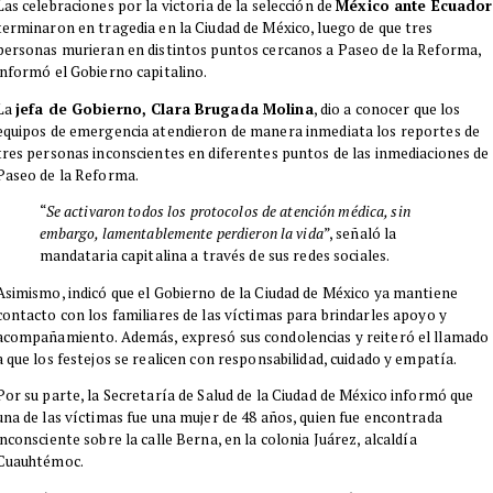
Las celebraciones por la victoria de la selección de
México ante Ecuador
terminaron en tragedia en la Ciudad de México, luego de que tres
personas murieran en distintos puntos cercanos a Paseo de la Reforma,
informó el Gobierno capitalino.
La
jefa de Gobierno, Clara Brugada Molina
, dio a conocer que los
equipos de emergencia atendieron de manera inmediata los reportes de
tres personas inconscientes en diferentes puntos de las inmediaciones de
Paseo de la Reforma.
“
Se activaron todos los protocolos de atención médica, sin
embargo, lamentablemente perdieron la vida
”, señaló la
mandataria capitalina a través de sus redes sociales.
Asimismo, indicó que el Gobierno de la Ciudad de México ya mantiene
contacto con los familiares de las víctimas para brindarles apoyo y
acompañamiento. Además, expresó sus condolencias y reiteró el llamado
a que los festejos se realicen con responsabilidad, cuidado y empatía.
Por su parte, la Secretaría de Salud de la Ciudad de México informó que
una de las víctimas fue una mujer de 48 años, quien fue encontrada
inconsciente sobre la calle Berna, en la colonia Juárez, alcaldía
Cuauhtémoc.