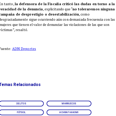
En tanto,
la defensora de la Fiscalía criticó las dudas en torno a la
veracidad de la denuncia
, explicitando que “
no toleraremos ninguna
campaña de desprestigio o desestabilización
, como
desgraciadamente sigue ocurriendo aún con demasiada frecuencia con las
mujeres que tienen el valor de denunciar las violaciones de las que son
víctimas”, resaltó.
Fuente:
ADN Deportes
Temas Relacionados
DELITOS
MARRUECOS
FÚTBOL
ACHRAF HAKIMI