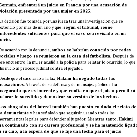
Germain
,
enfrentará un juicio en Francia por una acusación de
violación presentada por una mujer en 2023.
La decisión fue tomada por una jueza tras una investigación que se
extendió por más de un año y que,
según el tribunal, reúne
antecedentes suficientes para que el caso sea revisado en un
juicio.
De acuerdo con la denuncia,
ambos se habrían conocido por redes
sociales y luego se reunieron en la casa del futbolista.
Después de
ese encuentro, la mujer acudió a la policía para relatar lo ocurrido, lo que
dio inicio al proceso judicial contra el jugador.
Desde que el caso salió a la luz,
Hakimi ha negado todas las
acusaciones
. A través de su defensa y de mensajes públicos,
ha
asegurado que es inocente y que confía en que el juicio permitirá
aclarar lo sucedido y demostrar su versión de los hechos.
Los abogados del lateral también han puesto en duda el relato de
la denunciante
y han señalado que seguirán usando todas las
herramientas legales para defender al jugador.
Mientras tanto,
Hakimi
ha continuado con su carrera profesional y se ha mantenido ligad
a su club, a la espera de que se fije una fecha para el juicio.