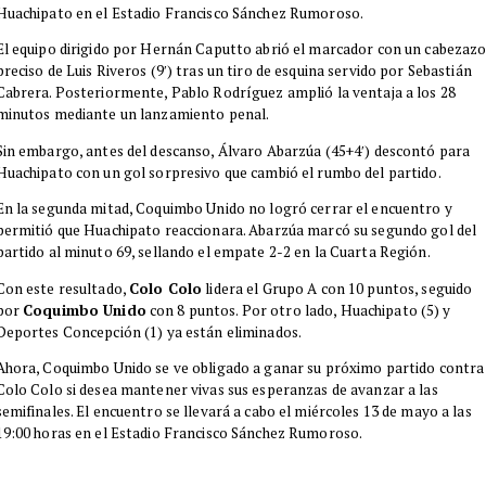
Huachipato en el Estadio Francisco Sánchez Rumoroso.
El equipo dirigido por Hernán Caputto abrió el marcador con un cabezaz
preciso de Luis Riveros (9′) tras un tiro de esquina servido por Sebastián
Cabrera. Posteriormente, Pablo Rodríguez amplió la ventaja a los 28
minutos mediante un lanzamiento penal.
Sin embargo, antes del descanso, Álvaro Abarzúa (45+4′) descontó para
Huachipato con un gol sorpresivo que cambió el rumbo del partido.
En la segunda mitad, Coquimbo Unido no logró cerrar el encuentro y
permitió que Huachipato reaccionara. Abarzúa marcó su segundo gol del
partido al minuto 69, sellando el empate 2-2 en la Cuarta Región.
Con este resultado,
Colo Colo
lidera el Grupo A con 10 puntos, seguido
por
Coquimbo Unido
con 8 puntos. Por otro lado, Huachipato (5) y
Deportes Concepción (1) ya están eliminados.
Ahora, Coquimbo Unido se ve obligado a ganar su próximo partido contra
Colo Colo si desea mantener vivas sus esperanzas de avanzar a las
semifinales. El encuentro se llevará a cabo el miércoles 13 de mayo a las
19:00 horas en el Estadio Francisco Sánchez Rumoroso.