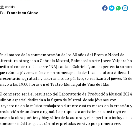
cedida
Por
Francisca Giroz
​En el marco de la conmemoración de los 80 años del Premio Nobel de
Literatura otorgado a Gabriela Mistral, Balmaceda Arte Joven Valparaís
invita al concierto de cierre “BAJ canta a Gabriela”, una experiencia sonor
que reúne a jóvenes músicos en homenaje a la destacada autora chilena. L
presentación, gratuita y abierta a todo público, se realizará el jueves 15 d
mayo a las 19:00 horas en el Teatro Municipal de Viña del Mar.
El concierto será el resultado del Laboratorio de Producción Musical 2024
edición especial dedicada a la figura de Mistral, donde jóvenes con
trayectoria en la música trabajaron durante cuatro meses en la creación 
producción de un disco original. La propuesta artística se construyó en
base a la obra poética y biográfica de la autora, y el repertorio incluye die
canciones inéditas que serán interpretadas en vivo por primera vez.