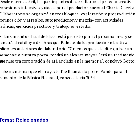
Desde enero a abril, los participantes desarrollaron el proceso creativo
en sesiones intensivas guiadas por el productor nacional Charlie Checkz.
El laboratorio se organizó en tres bloques -exploración y preproducción,
composición y arreglos, autoproducción y mezcla- con actividades
teóricas, ejercicios prácticos y trabajo en estudio.
El lanzamiento oficial del disco está previsto para el próximo mes, y se
sumará al catálogo de obras que Balmaceda ha producido en las diez
ediciones anteriores del laboratorio. “Creemos que este disco, al ser un
homenaje a nuestra poeta, tendrá un alcance mayor. Será un testimonio
que nuestra corporación dejará anclado en la memoria”, concluyó Botto.
Cabe mencionar que el proyecto fue financiado por el Fondo para el
Fomento de la Música Nacional, convocatoria 2024.
Temas Relacionados