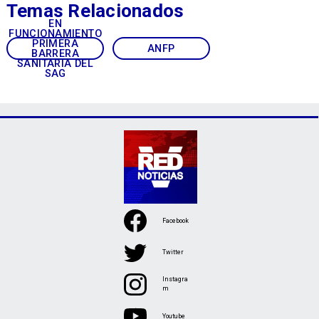
Temas Relacionados
EN
FUNCIONAMIENTO
PRIMERA
ANFP
BARRERA
SANITARIA DEL
SAG
Facebook
Twitter
Instagra
m
Youtube