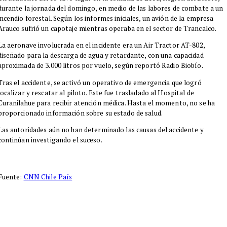
durante la jornada del domingo, en medio de las labores de combate a un
incendio forestal. Según los informes iniciales, un avión de la empresa
Arauco sufrió un capotaje mientras operaba en el sector de Trancalco.
La aeronave involucrada en el incidente era un Air Tractor AT-802,
diseñado para la descarga de agua y retardante, con una capacidad
aproximada de 3.000 litros por vuelo, según reportó Radio Biobío.
Tras el accidente, se activó un operativo de emergencia que logró
localizar y rescatar al piloto. Este fue trasladado al Hospital de
Curanilahue para recibir atención médica. Hasta el momento, no se ha
proporcionado información sobre su estado de salud.
Las autoridades aún no han determinado las causas del accidente y
continúan investigando el suceso.
Fuente:
CNN Chile País