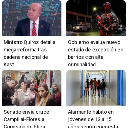
mayoría de casos
Ministro Quiroz detalla
Gobierno evalúa nuevo
megarreforma tras
estado de excepción en
cadena nacional de
barrios con alta
Kast
criminalidad
Senado envía cruce
Alarmante hábito en
Campillai-Flores a
jóvenes de 13 a 15
Comisión de Ética
años según encuesta