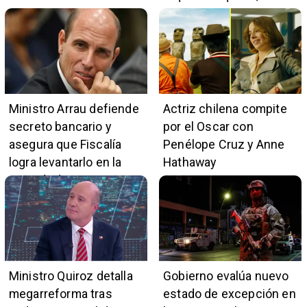
restricciones y
escuchas telefónicas
en zonas críticas
Ministro Arrau defiende
Actriz chilena compite
secreto bancario y
por el Oscar con
asegura que Fiscalía
Penélope Cruz y Anne
logra levantarlo en la
Hathaway
mayoría de casos
Ministro Quiroz detalla
Gobierno evalúa nuevo
megarreforma tras
estado de excepción en