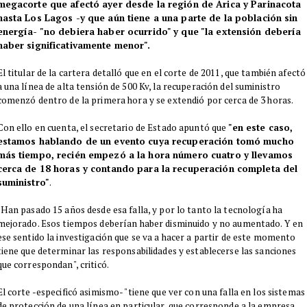
megacorte que afectó ayer desde la región de Arica y Parinacota
hasta Los Lagos -y que aún tiene a una parte de la población sin
energía- "no debiera haber ocurrido" y que "la extensión debería
haber significativamente menor".
El titular de la cartera detalló que en el corte de 2011, que también afectó
a una línea de alta tensión de 500 Kv, la recuperación del suministro
comenzó dentro de la primera hora y se extendió por cerca de 3 horas.
Con ello en cuenta, el secretario de Estado apuntó que
"en este caso,
estamos hablando de un evento cuya recuperación tomó mucho
más tiempo, recién empezó a la hora número cuatro y llevamos
cerca de 18 horas y contando para la recuperación completa del
suministro"
.
"Han pasado 15 años desde esa falla, y por lo tanto la tecnología ha
mejorado. Esos tiempos deberían haber disminuido y no aumentado. Y en
ese sentido la investigación que se va a hacer a partir de este momento
tiene que determinar las responsabilidades y establecerse las sanciones
que correspondan", criticó.
El corte -especificó asimismo- "tiene que ver con una falla en los sistemas
de protección de una línea en particular, que corresponde a la empresa