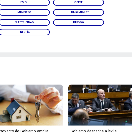
EMOL
CORTE
MINISTRO
ULTIMO MINUTO
ELECTRICIDAD
PARDOW
ENERGÍA
Proyecto de Gobierno amplía
Gobierno despacha a ley la