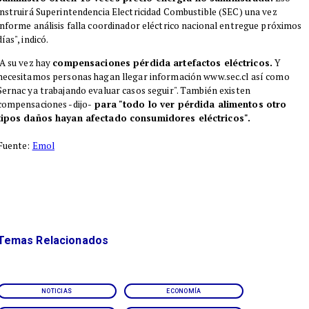
instruirá Superintendencia Electricidad Combustible (SEC) una vez
informe análisis falla coordinador eléctrico nacional entregue próximos
días", indicó.
"A su vez hay
compensaciones pérdida artefactos eléctricos.
Y
necesitamos personas hagan llegar información www.sec.cl así como
Sernac ya trabajando evaluar casos seguir". También existen
compensaciones -dijo-
para "todo lo ver pérdida alimentos otro
tipos daños hayan afectado consumidores eléctricos".
Fuente:
Emol
Temas Relacionados
NOTICIAS
ECONOMÍA