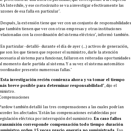
ISA Interchile, y ese cortocircuito se va a investigar efectivamente las
razones de esa falla en particular".
"Después, la extensión tiene que ver con un conjunto de responsabilidade
que también tienen que ver con otras empresas y otras instituciones
relacionadas con la coordinación del sistema eléctrico", informó también.
"En particular -detalló- durante el día de ayer (...) activos de generación,
que son los que tienen que reponer el suministro, darle la atención
necesaria al sistema para funcionar, fallaron en reiteradas oportunidades
al momento darle partida al sistema. Y a su vez el sistema automático
coordinador presento numerosas fallas."
"Esta investigación recién comienza ahora y va tomar el tiempo
más breve posible para determinar responsabilidad"
, dijo el
ministro.
Compensaciones
​Pardow también detalló las tres compensaciones a las cuales podrían
acceder los afectados."Están las compensaciones establecidas por
legislación eléctrica por interrupción del suministro.
En caso fallos
transmisión corresponde compensación todo tiempo duración
suministro orden 15 veces precio energía no suministrada.
Eso