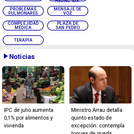
HEUNG-SIX.
PROBLEMAS
MENSAJE DE
PULMONARES
VOZ
COMPLEJIDAD
PLAZA DE
MÉDICA
SAN PEDRO
TERAPIA
Noticias
IPC de julio aumenta
Ministro Arrau detalla
0,1% por alimentos y
quinto estado de
vivienda
excepción: contempla
toques de queda,