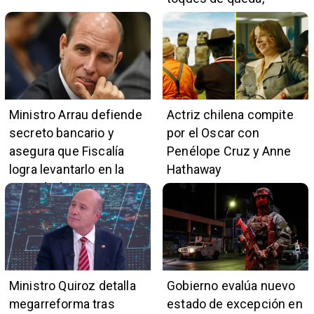
restricciones y
escuchas telefónicas
en zonas críticas
Ministro Arrau defiende
Actriz chilena compite
secreto bancario y
por el Oscar con
asegura que Fiscalía
Penélope Cruz y Anne
logra levantarlo en la
Hathaway
mayoría de casos
Ministro Quiroz detalla
Gobierno evalúa nuevo
megarreforma tras
estado de excepción en