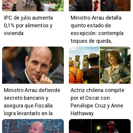
IPC de julio aumenta
Ministro Arrau detalla
0,1% por alimentos y
quinto estado de
vivienda
excepción: contempla
toques de queda,
restricciones y
escuchas telefónicas
en zonas críticas
Ministro Arrau defiende
Actriz chilena compite
secreto bancario y
por el Oscar con
asegura que Fiscalía
Penélope Cruz y Anne
logra levantarlo en la
Hathaway
mayoría de casos