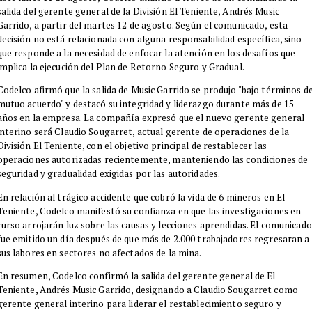
salida del gerente general de la División El Teniente, Andrés Music
Garrido, a partir del martes 12 de agosto. Según el comunicado, esta
decisión no está relacionada con alguna responsabilidad específica, sino
que responde a la necesidad de enfocar la atención en los desafíos que
implica la ejecución del Plan de Retorno Seguro y Gradual.
Codelco afirmó que la salida de Music Garrido se produjo "bajo términos d
mutuo acuerdo" y destacó su integridad y liderazgo durante más de 15
años en la empresa. La compañía expresó que el nuevo gerente general
interino será Claudio Sougarret, actual gerente de operaciones de la
División El Teniente, con el objetivo principal de restablecer las
operaciones autorizadas recientemente, manteniendo las condiciones de
seguridad y gradualidad exigidas por las autoridades.
En relación al trágico accidente que cobró la vida de 6 mineros en El
Teniente, Codelco manifestó su confianza en que las investigaciones en
curso arrojarán luz sobre las causas y lecciones aprendidas. El comunicado
fue emitido un día después de que más de 2.000 trabajadores regresaran a
sus labores en sectores no afectados de la mina.
En resumen, Codelco confirmó la salida del gerente general de El
Teniente, Andrés Music Garrido, designando a Claudio Sougarret como
gerente general interino para liderar el restablecimiento seguro y