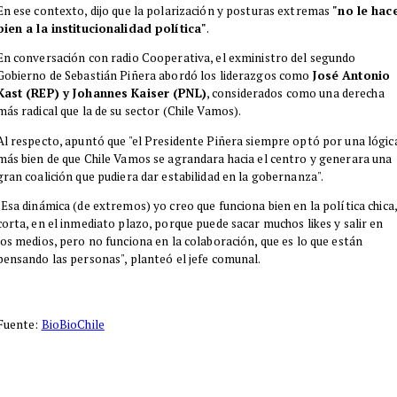
En ese contexto, dijo que la polarización y posturas extremas
"no le hac
bien a la institucionalidad política"
.
En conversación con radio Cooperativa, el exministro del segundo
Gobierno de Sebastián Piñera abordó los liderazgos como
José Antonio
Kast (REP) y Johannes Kaiser (PNL)
, considerados como una derecha
más radical que la de su sector (Chile Vamos).
​Al respecto, apuntó que
"el Presidente Piñera siempre optó por una lógic
más bien de que Chile Vamos se agrandara hacia el centro y generara una
gran coalición que pudiera dar estabilidad en la gobernanza"
.
"Esa dinámica (de extremos) yo creo que funciona bien en la política chica,
corta, en el inmediato plazo, porque puede sacar muchos likes y salir en
los medios, pero no funciona en la colaboración, que es lo que están
pensando las personas", planteó el jefe comunal.
Fuente:
BioBioChile