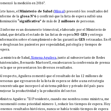
comenzó la medición en 2016”.
Este lunes, el
Ministerio de Salud
(
Minsal
) presentó los resultados del
informe de la
glosa N°6
y confirmó que la lista de espera sufrió una
disminución
“significativa”
de más de
2 millones
de personas.
El informe es un documento trimestral, elaborado por el Ministerio de
Salud, que detalla el estado de las listas de espera
NO GES
y entrega
información sobre el cumplimiento de las garantías
GES
retrasadas. En é
se desglosan los pacientes por especialidad, patología y tiempos de
espera.
La ministra de Salud,
Ximena Aguilera
, junto al subsecretario de Redes
Asistenciales, Bernardo Martorell, encabezaron la conferencia de prensa
en la que se presentaron los diversos resultados.
Al respecto, Aguilera comentó que el resultado de las 12 millones de
personas que egresaron de la lista de espera se debe a una estrategia
concentrada que incorporó al sistema público y privado del país para
mejorar la productividad y la producción del sector.
Ministra Aguilera: “El Presidente, cuando me nombra como ministra, me
encomendó como prioridad número 1, reducir los tiempos de espera. Hoy
tenemos resultados históricos, nunca se había tenido tiempos de espera