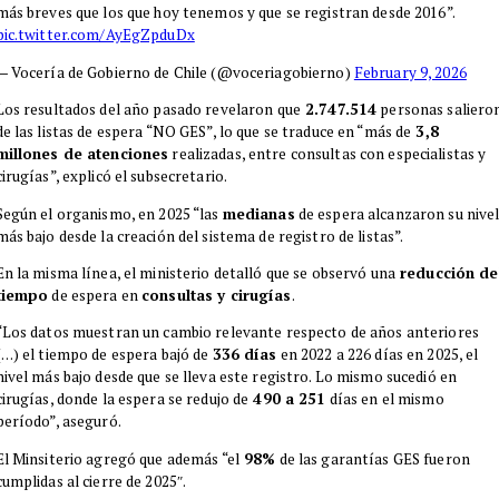
más breves que los que hoy tenemos y que se registran desde 2016”.
pic.twitter.com/AyEgZpduDx
— Vocería de Gobierno de Chile (@voceriagobierno)
February 9, 2026
Los resultados del año pasado revelaron que
2.747.514
personas saliero
de las listas de espera “NO GES”, lo que se traduce en “más de
3,8
millones de atenciones
realizadas, entre consultas con especialistas y
cirugías”, explicó el subsecretario.
Según el organismo, en 2025 “las
medianas
de espera alcanzaron su nive
más bajo desde la creación del sistema de registro de listas”.
En la misma línea, el ministerio detalló que se observó una
reducción de
tiempo
de espera en
consultas y cirugías
.
“Los datos muestran un cambio relevante respecto de años anteriores
(…) el tiempo de espera bajó de
336 días
en 2022 a 226 días en 2025, el
nivel más bajo desde que se lleva este registro. Lo mismo sucedió en
cirugías, donde la espera se redujo de
490 a 251
días en el mismo
período”, aseguró.
El Minsiterio agregó que además “el
98%
de las garantías GES fueron
cumplidas al cierre de 2025″.