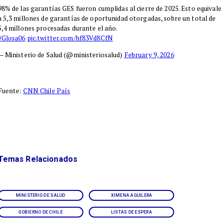
98% de las garantías GES fueron cumplidas al cierre de 2025. Esto equival
a 5,3 millones de garantías de oportunidad otorgadas, sobre un total de
5,4 millones procesadas durante el año.
#Glosa06
pic.twitter.com/hf83Vd8CfN
— Ministerio de Salud (@ministeriosalud)
February 9, 2026
Fuente:
CNN Chile País
Temas Relacionados
MINISTERIO DE SALUD
XIMENA AGUILERA
GOBIERNO DE CHILE
LISTAS DE ESPERA