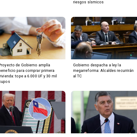
riesgos sísmicos
Proyecto de Gobierno amplía
Gobierno despacha a ley la
beneficio para comprar primera
megarreforma: Alcaldes recurrirán
vivienda: tope a 6.000 UF y 30 mil
al TC
cupos