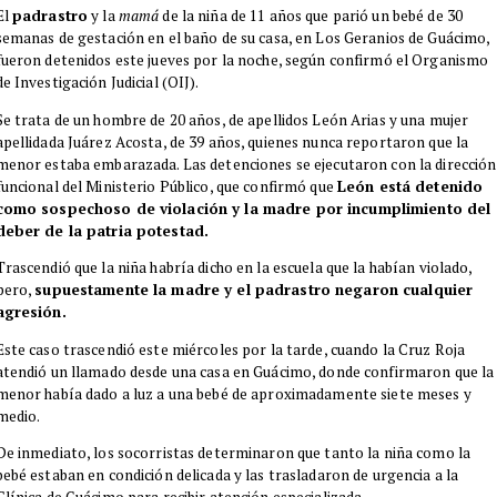
El
padrastro
y la
mamá
de la niña de 11 años que parió un bebé de 30
semanas de gestación en el baño de su casa, en Los Geranios de Guácimo,
fueron detenidos este jueves por la noche, según confirmó el Organismo
de Investigación Judicial (OIJ).
Se trata de un hombre de 20 años, de apellidos León Arias y una mujer
apellidada Juárez Acosta, de 39 años, quienes nunca reportaron que la
menor estaba embarazada. Las detenciones se ejecutaron con la dirección
funcional del Ministerio Público, que confirmó que
León está detenido
como sospechoso de violación y la madre por incumplimiento del
deber de la patria potestad.
Trascendió que la niña habría dicho en la escuela que la habían violado,
pero,
supuestamente la madre y el padrastro negaron cualquier
agresión.
Este caso trascendió este miércoles por la tarde, cuando la Cruz Roja
atendió un llamado desde una casa en Guácimo, donde confirmaron que la
menor había dado a luz a una bebé de aproximadamente siete meses y
medio.
De inmediato, los socorristas determinaron que tanto la niña como la
bebé estaban en condición delicada y las trasladaron de urgencia a la
Clínica de Guácimo para recibir atención especializada.