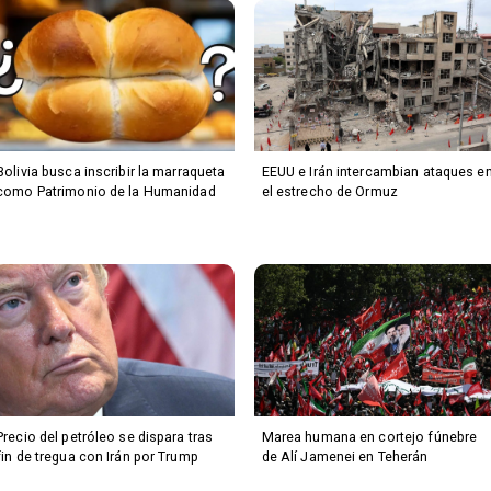
Bolivia busca inscribir la marraqueta
EEUU e Irán intercambian ataques e
como Patrimonio de la Humanidad
el estrecho de Ormuz
Precio del petróleo se dispara tras
Marea humana en cortejo fúnebre
fin de tregua con Irán por Trump
de Alí Jamenei en Teherán