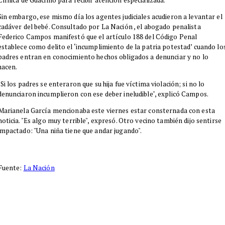
Sin embargo, ese mismo día los agentes judiciales acudieron a levantar el
cadáver del bebé. Consultado por La Nación , el abogado penalista
Federico Campos manifestó que el artículo 188 del Código Penal
establece como delito el ‘incumplimiento de la patria potestad’ cuando lo
padres entran en conocimiento hechos obligados a denunciar y no lo
hacen.
"Si los padres se enteraron que su hija fue víctima violación; si no lo
denunciaron incumplieron con ese deber ineludible", explicó Campos.
Marianela García mencionaba este viernes estar consternada con esta
noticia. "Es algo muy terrible", expresó. Otro vecino también dijo sentirse
impactado: "Una niña tiene que andar jugando".
Fuente:
La Nación