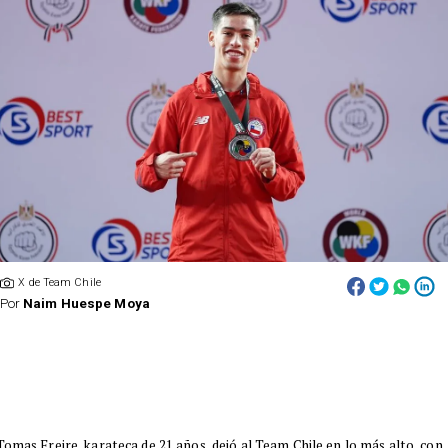
X de Team Chile
Por
Naim Huespe Moya
​Tomas Freire, karateca de 21 años, dejó al Team Chile en lo más alto, con