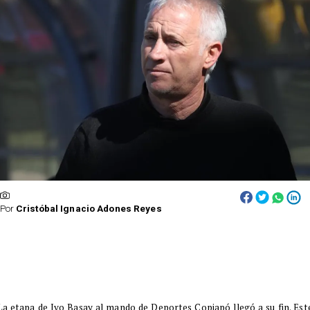
Por
Cristóbal Ignacio Adones Reyes
La etapa de Ivo Basay al mando de Deportes Copiapó llegó a su fin. Est