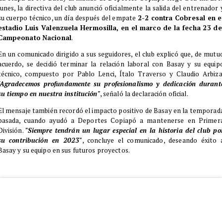
lunes, la directiva del club anunció oficialmente la salida del entrenador 
su cuerpo técnico, un día después del empate
2-2 contra Cobresal en e
estadio Luis Valenzuela Hermosilla, en el marco de la fecha 23 de
Campeonato Nacional
.
En un comunicado dirigido a sus seguidores, el club explicó que, de mutu
acuerdo, se decidió terminar la relación laboral con Basay y su equip
técnico, compuesto por Pablo Lenci, Ítalo Traverso y Claudio Arbiza
"Agradecemos profundamente su profesionalismo y dedicación durant
su tiempo en nuestra institución"
, señaló la declaración oficial.
El mensaje también recordó el impacto positivo de Basay en la temporad
pasada, cuando ayudó a Deportes Copiapó a mantenerse en Primer
División.
"Siempre tendrán un lugar especial en la historia del club po
su contribución en 2023"
, concluye el comunicado, deseando éxito 
Basay y su equipo en sus futuros proyectos.