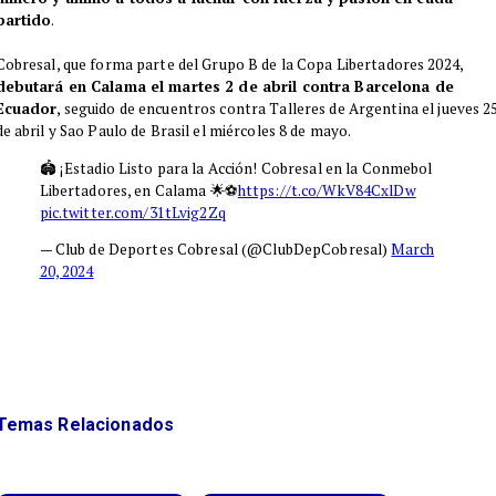
partido
.
Cobresal, que forma parte del Grupo B de la Copa Libertadores 2024,
debutará en Calama el martes 2 de abril contra Barcelona de
Ecuador
, seguido de encuentros contra Talleres de Argentina el jueves 2
de abril y Sao Paulo de Brasil el miércoles 8 de mayo.
🏟️ ¡Estadio Listo para la Acción! Cobresal en la Conmebol
Libertadores, en Calama 🌟⚽
https://t.co/WkV84CxlDw
pic.twitter.com/31tLvig2Zq
— Club de Deportes Cobresal (@ClubDepCobresal)
March
20, 2024
Temas Relacionados