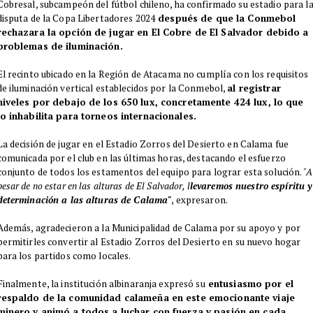
Cobresal, subcampeón del fútbol chileno, ha confirmado su estadio para l
disputa de la Copa Libertadores 2024
después de que la Conmebol
rechazara la opción de jugar en El Cobre de El Salvador debido a
problemas de iluminación.
​El recinto ubicado en la Región de Atacama no cumplía con los requisitos
de iluminación vertical establecidos por la Conmebol,
al registrar
niveles por debajo de los 650 lux, concretamente 424 lux, lo que
lo inhabilita para torneos internacionales.
La decisión de jugar en el Estadio Zorros del Desierto en Calama fue
comunicada por el club en las últimas horas, destacando el esfuerzo
conjunto de todos los estamentos del equipo para lograr esta solución.
"A
pesar de no estar en las alturas de El Salvador, l
levaremos nuestro espíritu y
determinación a las alturas de Calama"
, expresaron.
​Además, agradecieron a la Municipalidad de Calama por su apoyo y por
permitirles convertir al Estadio Zorros del Desierto en su nuevo hogar
para los partidos como locales.
Finalmente, la institución albinaranja expresó su
entusiasmo por el
respaldo de la comunidad calameña en este emocionante viaje
minero y animó a todos a luchar con fuerza y pasión en cada